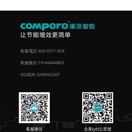
測，并應(yīng)能源局要求將數(shù)據(jù)上傳至省平
臺，滿足政府考核要求。
客服電話 400-0371-828
客服微信 19149444863
QQ咨詢 3284642207
客服微信
企業(yè)公眾號